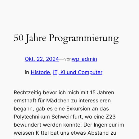
Zum
Inhalt
springen
50 Jahre Programmierung
Okt. 22, 2024
—
wp_admin
von
in
Historie
, 
IT, KI und Computer
Rechtzeitig bevor ich mich mit 15 Jahren
ernsthaft für Mädchen zu interessieren
begann, gab es eine Exkursion an das
Polytechnikum Schweinfurt, wo eine Z23
bewundert werden konnte. Der Ingenieur im
weissen Kittel bat uns etwas Abstand zu