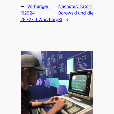
←
Vorheriger:
Nächster:
Tatort
KI2024
Borowski und die
25.-27.9.Würzburg
KI
→