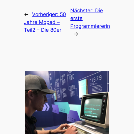
Nächster:
Die
←
Vorheriger:
50
erste
Jahre Moped –
Programmiererin
Teil2 – Die 80er
→