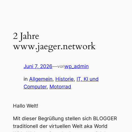
Zum
Inhalt
springen
2 Jahre
www.jaeger.network
Juni 7, 2026
—
wp_admin
von
in
Allgemein
, 
Historie
, 
IT, KI und
Computer
, 
Motorrad
Hallo Welt!
Mit dieser Begrüßung stellen sich BLOGGER
traditionell der virtuellen Welt aka World