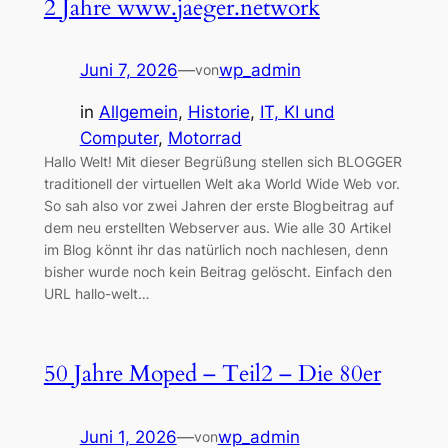
2 Jahre www.jaeger.network
Juni 7, 2026
—
wp_admin
von
in
Allgemein
, 
Historie
, 
IT, KI und
Computer
, 
Motorrad
Hallo Welt! Mit dieser Begrüßung stellen sich BLOGGER
traditionell der virtuellen Welt aka World Wide Web vor.
So sah also vor zwei Jahren der erste Blogbeitrag auf
dem neu erstellten Webserver aus. Wie alle 30 Artikel
im Blog könnt ihr das natürlich noch nachlesen, denn
bisher wurde noch kein Beitrag gelöscht. Einfach den
URL hallo-welt…
50 Jahre Moped – Teil2 – Die 80er
Juni 1, 2026
—
wp_admin
von