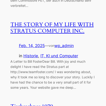
dem Commodore PET, der auch in Deutschland sehr
verbreitet…
THE STORY OF MY LIFE WITH
STRATUS COMPUTER INC.
Feb. 14, 2025
—
wp_admin
von
in
Historie
, 
IT, KI und Computer
A Letter to Bill FosterDear Bill. With joy and much
delight I have read the Stratus part at
http://www.teamfoster.com/ I was wondering about,
why it took me so long to discover your story. Luckily I
have had the chance to be a very small part of it for
some years. Your website gave me deep…